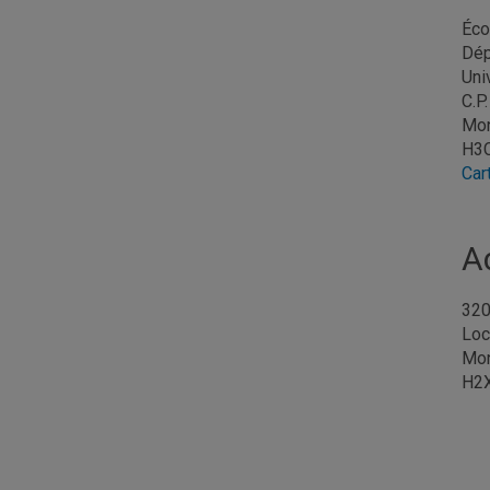
Éco
Dép
Uni
C.P
Mon
H3
Car
A
320
Loc
Mon
H2