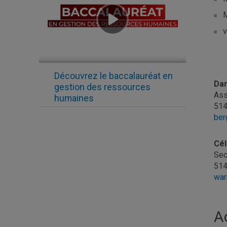
M
v
Découvrez le baccalauréat en
Dan
gestion des ressources
Ass
humaines
514
ber
Cél
Sec
514
war
A