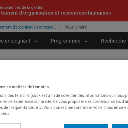
es sciences de la gestion
tement d’organisation et ressources humaines
ement d’organisation et resso...
Nous joindre
ps enseignant
Programmes
Recherche
ous joindre
ces en matière de témoins
sons des témoins (cookies) afin de collecter des informations qui nous 
r votre expérience sur le site, de vous proposer des contenus vidéo, d’a
es de fréquentation, etc. Vous pouvez personnaliser votre choix en séle
ces ».
irection