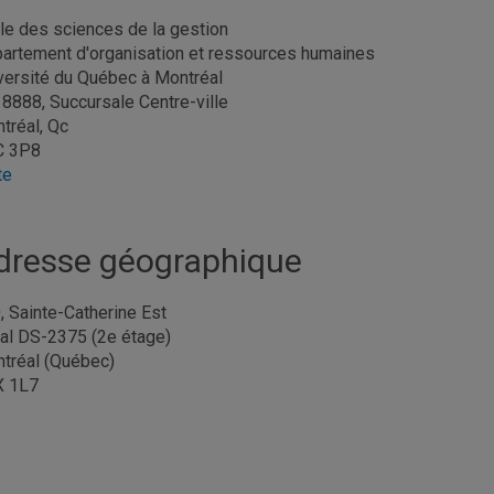
le des sciences de la gestion
artement d'organisation et ressources humaines
versité du Québec à Montréal
. 8888, Succursale Centre-ville
tréal, Qc
C 3P8
te
dresse géographique
, Sainte-Catherine Est
al DS-2375 (2e étage)
tréal (Québec)
X 1L7