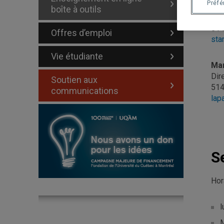
Préf
Ali
boîte à outils
Dir
514
Offres d’emploi
sta
Vie étudiante
Mar
Dir
Soutien aux
514
communications
lap
S
Hor
l
M