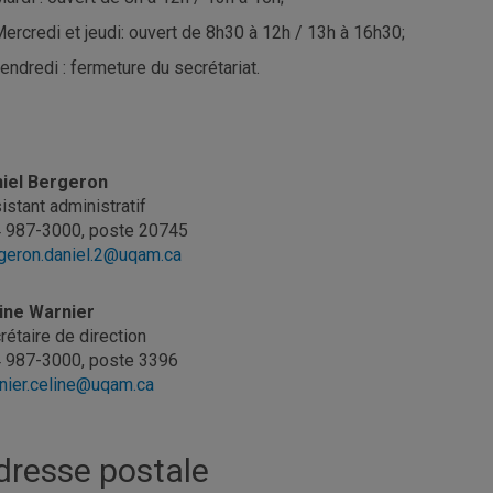
ercredi et jeudi: ouvert de 8h30 à 12h / 13h à 16h30;
endredi : fermeture du secrétariat.
iel Bergeron
istant administratif
 987-3000, poste 20745
geron.daniel.2@uqam.ca
ine Warnier
rétaire de direction
 987-3000, poste 3396
nier.celine@uqam.ca
dresse postale